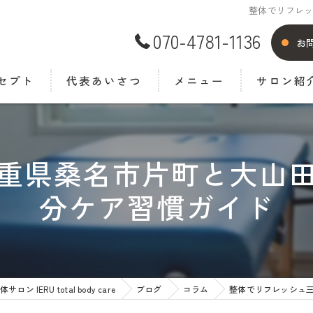
整体でリフレ
070-4781-1136
お
セプト
代表あいさつ
メニュー
サロン紹
よくある質
重県桑名市片町と大山
分ケア習慣ガイド
IERU total body care
ブログ
コラム
整体でリフレッシュ