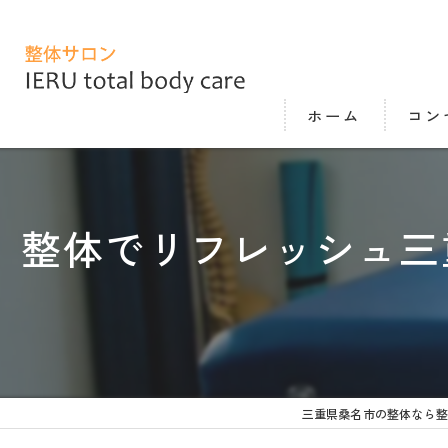
ホーム
コン
整体でリフレッシュ三
三重県桑名市の整体なら整体サロン 