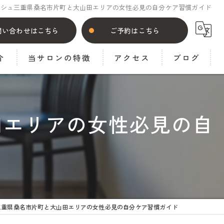
ッシュ三重県桑名市片町と大山田エリアの女性必見の自分ケア習慣ガイド
問い合わせはこちら
ご予約はこちら
介
当サロンの特徴
アクセス
ブログ
問
こども
コラム
スポーツ障がい
田エリアの女性必見の自
腰痛
姿勢
膝痛
三重県桑名市片町と大山田エリアの女性必見の自分ケア習慣ガイド