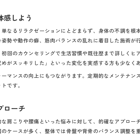
自宅でできる整体的セルフケアのポイント
整体と生活習慣の見直しで健康を手に入れる
体感しよう
桑名市片町の女性が実践する整体ケアの秘訣
、単なるリラクゼーションにとどまらず、身体の不調を根
整体サロンで学ぶ毎日の自分ケア方法を紹介
む姿勢や動作の癖、筋肉バランスの乱れに着目した施術が
産後や家事疲れにも整体が有効なワケ
うなサロンでは、初回のカウンセリングで生活習慣や既往歴まで詳
産後の体調管理に整体が選ばれる理由を解説
覚めがスッキリした」といった変化を実感する方も少なく
整体で家事や育児の疲労回復をサポート
ォーマンスの向上にもつながります。定期的なメンテナン
整体が産後女性の骨盤調整に役立つポイント
ットです。
家事疲れの解消に整体がもたらす効果とは
産後ケアに効果的な整体の施術方法を紹介
プローチ
的な肩こりや腰痛といった悩みに対して、的確なアプロー
因のケースが多く、整体では骨盤や背骨のバランス調整を