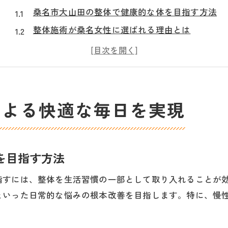
桑名市大山田の整体で健康的な体を目指す方法
整体施術が桑名女性に選ばれる理由とは
地元桑名で整体による根本改善を体感しよう
整体で慢性的な肩こりや腰痛にアプローチ
桑名市大山田の整体がもたらす生活の変化
リフレッシュ習慣は整体から始めてみませんか
による快適な毎日を実現
整体によるリフレッシュで心身の疲れを癒す
整体習慣が日々のストレス解消に役立つ理由
毎日を軽やかに過ごすための整体リフレッシュ術
を目指す方法
整体で始める自分ケア習慣のコツとポイント
指すには、整体を生活習慣の一部として取り入れることが
桑名市で整体を活用しリフレッシュする方法
といった日常的な悩みの根本改善を目指します。特に、慢
忙しい女性に整体が支持される理由とは
整体が忙しい女性の心身の負担を軽減する理由