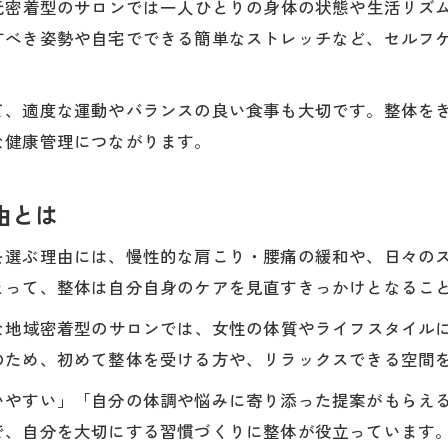
eのように、地元密着型のサロンでは一人ひとりの身体の状態や生
桑名市大山田の整体が支持される女性視点の魅力
すべき姿勢や自宅でできる簡単なストレッチなど、セルフ
整体で家事や仕事の疲れをリセットできる秘訣
整体が子育てや仕事に役立つポイントを紹介
て、適度な運動やバランスの良い食事も大切です。整体を
働く女性が整体を選ぶメリットと実感の声
な健康管理につながります。
整体による姿勢改善がもたらす健康効果
整体施術で姿勢を整えると得られる健康効果
由とは
姿勢改善が肩こりや腰痛改善に直結する理由
を選ぶ理由には、慢性的な肩こり・腰痛の緩和や、日々の
整体による骨盤調整が健康寿命を延ばす秘訣
とって、整体は自分自身のケアを見直すきっかけとなるこ
日常生活で実践できる整体的姿勢改善法
careのような地域密着型のサロンでは、女性の体質やライフス
整体で若見えも叶う姿勢のポイントを解説
のため、初めて整体を受ける方や、リラックスできる空間
桑名市片町で整体を活用した自分ケア法
いやすい」「自分の体調や悩みに寄り添った提案がもらえ
整体で始める桑名市片町女性の自分ケア習慣
で、自分を大切にする習慣づくりに整体が役立っています